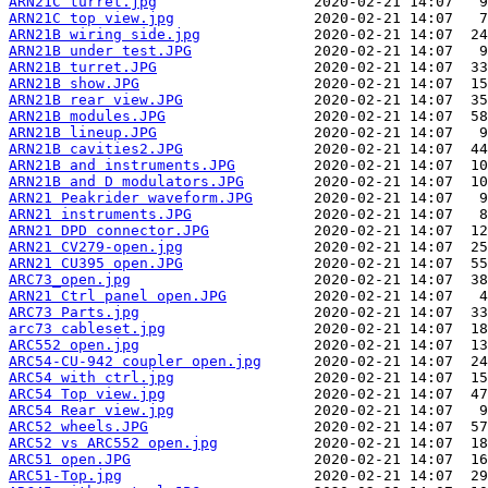
ARN21C turret.jpg
ARN21C top view.jpg
ARN21B wiring side.jpg
ARN21B under test.JPG
ARN21B turret.JPG
ARN21B show.JPG
ARN21B rear view.JPG
ARN21B modules.JPG
ARN21B lineup.JPG
ARN21B cavities2.JPG
ARN21B and instruments.JPG
ARN21B and D modulators.JPG
ARN21 Peakrider waveform.JPG
ARN21 instruments.JPG
ARN21 DPD connector.JPG
ARN21 CV279-open.jpg
ARN21 CU395 open.JPG
ARC73_open.jpg
ARN21 Ctrl panel open.JPG
ARC73 Parts.jpg
arc73 cableset.jpg
ARC552 open.jpg
ARC54-CU-942 coupler open.jpg
ARC54 with ctrl.jpg
ARC54 Top view.jpg
ARC54 Rear view.jpg
ARC52 wheels.JPG
ARC52 vs ARC552 open.jpg
ARC51 open.JPG
ARC51-Top.jpg