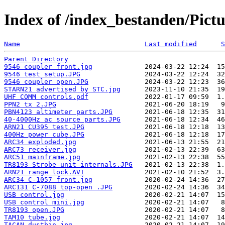
Index of /index_bestanden/Pictu
Name
Last modified
S
Parent Directory
9546 coupler front.jpg
9546 test setup.JPG
9546 coupler open.JPG
STARN21 advertised by STC.jpg
UHF COMM controls.pdf
PPN2 tx 2.JPG
PBN4123 altimeter parts.JPG
40-4000Hz ac source parts.JPG
ARN21 CU395 test.JPG
400Hz power cube.JPG
ARC34 exploded.jpg
ARC73 receiver.jpg
ARC51 mainframe.jpg
TR8193 Strobe unit internals.JPG
ARN21 range lock.AVI
ARC34 C-1057 front.jpg
ARC131 C-7088 top-open .JPG
USB control.jpg
USB control mini.jpg
TR8193 open.JPG
TAM10 tube.jpg
TACAN_dustbin.jpg