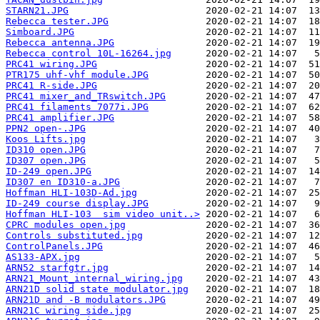
STARN21.JPG
Rebecca tester.JPG
Simboard.JPG
Rebecca antenna.JPG
Rebecca control 10L-16264.jpg
PRC41 wiring.JPG
PTR175 uhf-vhf module.JPG
PRC41 R-side.JPG
PRC41 mixer_and_TRswitch.JPG
PRC41 filaments 7077i.JPG
PRC41 amplifier.JPG
PPN2 open-.JPG
Koos Lifts.jpg
ID310 open.JPG
ID307 open.JPG
ID-249 open.JPG
ID307 en ID310-a.JPG
Hoffman HLI-103D-Ad.jpg
ID-249 course display.JPG
Hoffman HLI-103  sim video unit..>
CPRC modules open.jpg
Controls substituted.jpg
ControlPanels.JPG
AS133-APX.jpg
ARN52 starfgtr.jpg
ARN21_Mount_internal_wiring.jpg
ARN21D solid state modulator.jpg
ARN21D and -B modulators.JPG
ARN21C wiring side.jpg