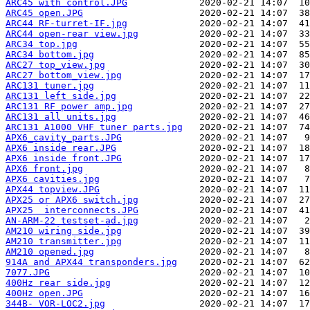
ARC45 with control.JPG
ARC45 open.JPG
ARC44 RF-turret-IF.jpg
ARC44 open-rear view.jpg
ARC34 top.jpg
ARC34 bottom.jpg
ARC27 top_view.jpg
ARC27 bottom_view.jpg
ARC131 tuner.jpg
ARC131 left side.jpg
ARC131 RF power amp.jpg
ARC131 all units.jpg
ARC131 A1000 VHF tuner parts.jpg
APX6_cavity_parts.JPG
APX6 inside rear.JPG
APX6 inside front.JPG
APX6 front.jpg
APX6 cavities.jpg
APX44 topview.JPG
APX25 or APX6 switch.jpg
APX25  interconnects.JPG
AN-ARM-22 testset-ad.jpg
AM210 wiring side.jpg
AM210 transmitter.jpg
AM210 opened.jpg
914A and APX44 transponders.jpg
7077.JPG
400Hz rear side.jpg
400Hz open.JPG
344B- VOR-LOC2.jpg